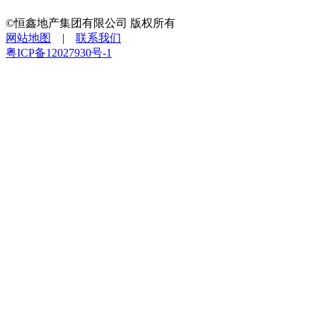
©恒鑫地产集团有限公司 版权所有
网站地图
|
联系我们
粤ICP备12027930号-1